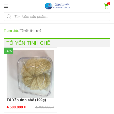
Đến nội dung chính
0
Products search
Trang chủ
/
Tổ yến tinh chế
TỔ YẾN TINH CHẾ
-4%
Tổ Yến tinh chế (100g)
4.500.000
₫
4.700.000
₫