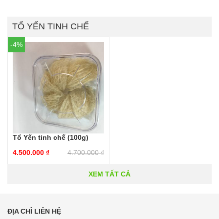
TỔ YẾN TINH CHẾ
-4%
Tổ Yến tinh chế (100g)
4.500.000
₫
4.700.000
₫
XEM TẤT CẢ
ĐỊA CHỈ LIÊN HỆ